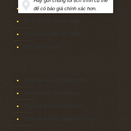
Hãy gửi chúng tôi lịch trình cụ thể
Thuê xe Hà nội Cao bằng
để có báo giá chính xác hơn.
Thuê xe Hà nội Bắc Kạn
Thuê xe Hà nội Hà giang
Nhà đất Hà Nội
Thuê xe Hà nội Quảng ninh
Thuê xe Hà nội Hạ long
Thuê xe Hà nội Móng cái
Thuê xe Hà nội cảng Cái rồng