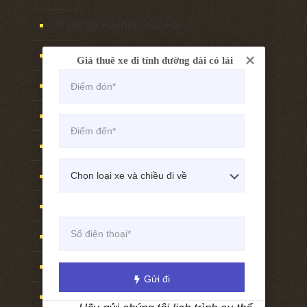
Thuê xe Hà nội Bắc Hà
Thuê xe Hà nội Yên bái
Giá thuê xe đi tỉnh đường dài có lái
Thuê xe Hà nội Phú thọ
Thuê xe Hà nội Tuyên quang
Thuê xe Hà nội Sơn tây
Thuê xe Hà nội Vĩnh phúc
Thuê xe Hà nội Nghệ an
Thuê xe Hà nội Vinh
Thuê xe Hà nội Cửa lò
Gửi đi
Thuê xe Hà nội Lạng sơn