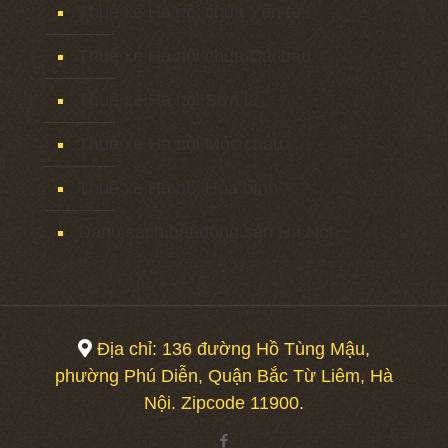
Thuê xe Hà nội chùa Yên tử
Thuê xe Hà nội chùa Cái bầu
Thuê xe Hà nội Sơn la
Thuê xe Hà nội Mộc châu
Thuê xe Hà nội Hòa bình
Danh sách bất động sản Hà Nội
Địa chỉ: 136 đường Hồ Tùng Mậu,
phường Phú Diễn, Quận Bắc Từ Liêm, Hà
Nội. Zipcode 11900.