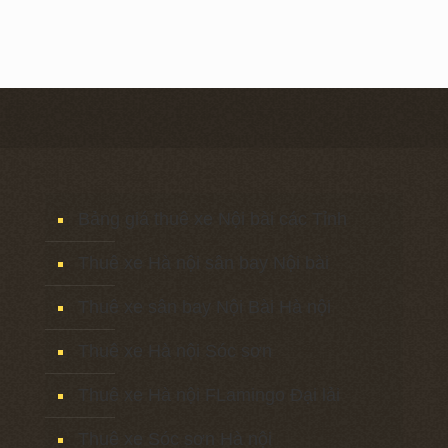
Bảng giá thuê xe Nội bài các Tỉnh
Thuê xe Hà nội sân bay Nội bài
Thuê xe sân bay Nội Bài Hà nội
Thuê xe Hà nội Sóc sơn
Thuê xe Hà nội FLamingo Đại lải
Thuê xe Sóc sơn Hà nội