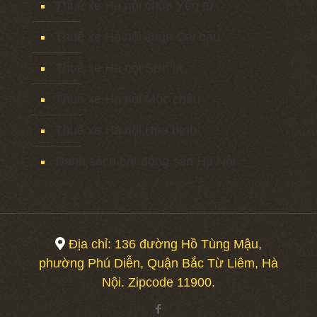
Thuê xe Hà nội chùa Yên tử
Thuê xe Hà nội chùa Cái bầu
Thuê xe Hà nội Sơn la
Thuê xe Hà nội Mộc châu
Thuê xe Hà nội Hòa bình
Danh sách bất động sản Hà Nội
Địa chỉ: 136 đường Hồ Tùng Mậu,
phường Phú Diễn, Quận Bắc Từ Liêm, Hà
Nội. Zipcode 11900.