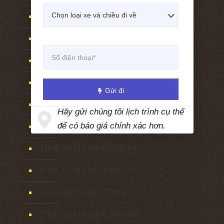
Thuê xe Hà nội Bắc Hà
Thuê xe Hà nội Yên bái
Thuê xe Hà nội Phú thọ
Thuê xe Hà nội Tuyên quang
Gửi đi
Thuê xe Hà nội Sơn tây
Hãy gửi chúng tôi lịch trình cụ thể
Thuê xe Hà nội Vĩnh phúc
để có báo giá chính xác hơn.
Thuê xe Hà nội Nghệ an
Thuê xe Hà nội Vinh
Thuê xe Hà nội Cửa lò
Thuê xe Hà nội Lạng sơn