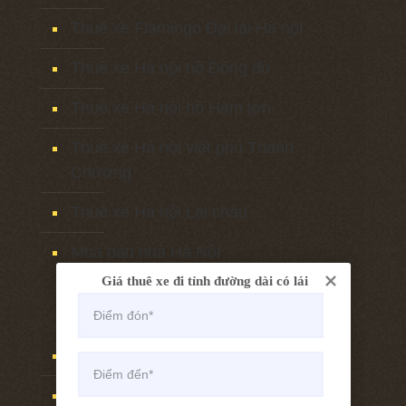
Thuê xe Flamingo Đại lải Hà nội
Thuê xe Hà nội hồ Đồng đò
Thuê xe Hà nội hồ Hàm lợn
Thuê xe Hà nội việt phủ Thành
Chương
Thuê xe Hà nội Lai châu
Mua bán nhà Hà Nội
Giá thuê xe đi tỉnh đường dài có lái
Thuê xe Hà nội Lào cai
Thuê xe Hà nội Sapa