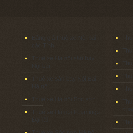
Bảng giá thuê xe Nội bài
Thu
các Tỉnh
Thu
Thuê xe Hà nội sân bay
Thu
Nội bài
Thu
Thuê xe sân bay Nội Bài
Hà nội
Thu
Thuê xe Hà nội Sóc sơn
Thu
qua
Thuê xe Hà nội FLamingo
Đại lải
Thu
Thuê xe Sóc sơn Hà nội