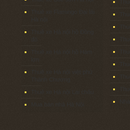
Thu
Thuê xe Flamingo Đại lải
Thu
Hà nội
Thu
Thuê xe Hà nội hồ Đồng
Thu
đò
Thu
Thuê xe Hà nội hồ Hàm
lợn
Thu
Thuê xe Hà nội việt phủ
Thu
Thành Chương
Thu
Thuê xe Hà nội Lai châu
Nhà
Mua bán nhà Hà Nội