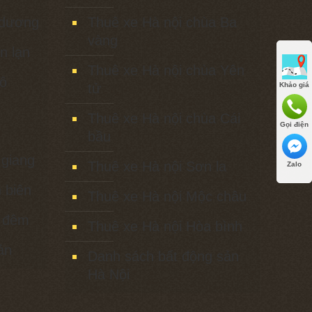
 dương
Thuê xe Hà nội chùa Ba
vàng
n lạn
Thuê xe Hà nội chùa Yên
tô
tử
Khảo giá
Thuê xe Hà nội chùa Cái
Gọi điện
bầu
 giang
Thuê xe Hà nội Sơn la
Zalo
 biên
Thuê xe Hà nội Mộc châu
1 đêm
Thuê xe Hà nội Hòa bình
ản
Danh sách bất động sản
Hà Nội