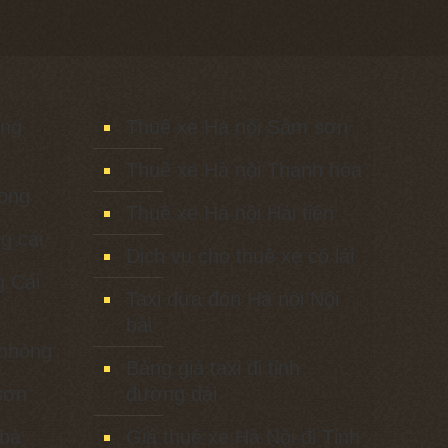
ảng
Thuê xe Hà nội Sầm sơn
Thuê xe Hà nội Thanh hóa
long
Thuê xe Hà nội Hải tiến
g cái
Dịch vụ cho thuê xe có lái
g Cái
Taxi đưa đón Hà nội Nội
bài
 phòng
Bảng giá taxi đi tỉnh
sơn
đường dài
 bà
Giá thuê xe Hà Nội đi Tỉnh