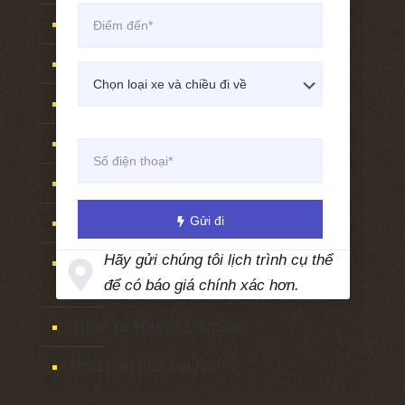
Thuê xe Hà nội Sóc sơn
Thuê xe Hà nội FLamingo Đại lải
Thuê xe Sóc sơn Hà nội
Thuê xe Flamingo Đại lải Hà nội
Thuê xe Hà nội hồ Đồng đò
Thuê xe Hà nội hồ Hàm lợn
Gửi đi
Hãy gửi chúng tôi lịch trình cụ thể
Thuê xe Hà nội việt phủ Thành
để có báo giá chính xác hơn.
Chương
Thuê xe Hà nội Lai châu
Mua bán nhà Hà Nội