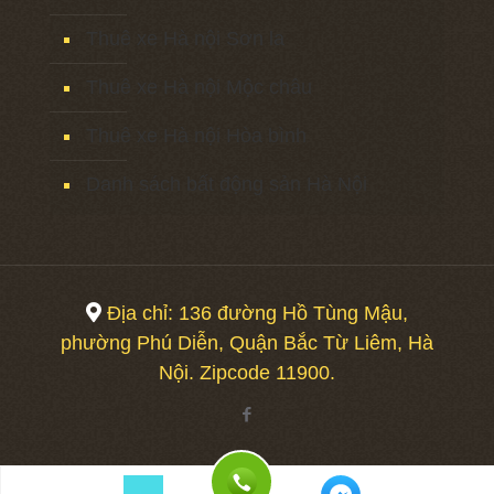
Thuê xe Hà nội Sơn la
Thuê xe Hà nội Mộc châu
Thuê xe Hà nội Hòa bình
Danh sách bất động sản Hà Nội
Địa chỉ: 136 đường Hồ Tùng Mậu,
phường Phú Diễn, Quận Bắc Từ Liêm, Hà
Nội. Zipcode 11900.