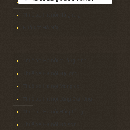
Thuê xe Hà nội Bắc Kạn
Thuê xe Hà nội Hà giang
Nhà đất Hà Nội
Thuê xe Hà nội Quảng ninh
Thuê xe Hà nội Hạ long
Thuê xe Hà nội Móng cái
Thuê xe Hà nội cảng Cái rồng
Thuê xe Hà nội Hải phòng
Thuê xe Hà nội Đồ sơn