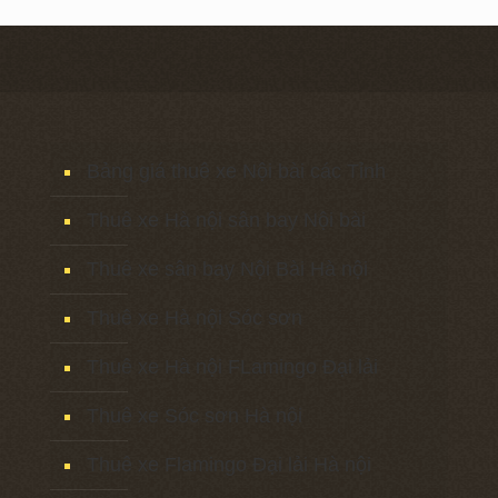
Bảng giá thuê xe Nội bài các Tỉnh
Thuê xe Hà nội sân bay Nội bài
Thuê xe sân bay Nội Bài Hà nội
Thuê xe Hà nội Sóc sơn
Thuê xe Hà nội FLamingo Đại lải
Thuê xe Sóc sơn Hà nội
Thuê xe Flamingo Đại lải Hà nội