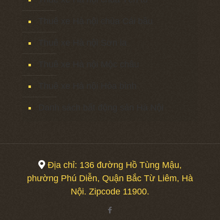
Thuê xe Hà nội chùa Cái bầu
Thuê xe Hà nội Sơn la
Thuê xe Hà nội Mộc châu
Thuê xe Hà nội Hòa bình
Danh sách bất động sản Hà Nội
Địa chỉ: 136 đường Hồ Tùng Mậu,
phường Phú Diễn, Quận Bắc Từ Liêm, Hà
Nội. Zipcode 11900.