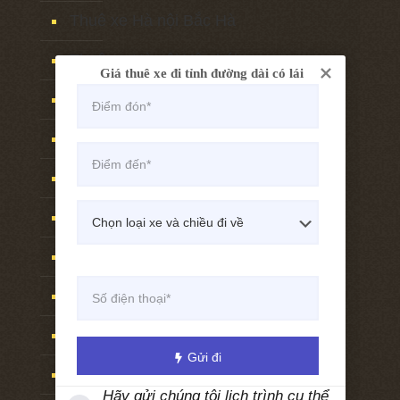
Thuê xe Hà nội Bắc Hà
Thuê xe Hà nội Yên bái
Giá thuê xe đi tỉnh đường dài có lái
Thuê xe Hà nội Phú thọ
Thuê xe Hà nội Tuyên quang
Thuê xe Hà nội Sơn tây
Thuê xe Hà nội Vĩnh phúc
Thuê xe Hà nội Nghệ an
Thuê xe Hà nội Vinh
Thuê xe Hà nội Cửa lò
Gửi đi
Thuê xe Hà nội Lạng sơn
Hãy gửi chúng tôi lịch trình cụ thể