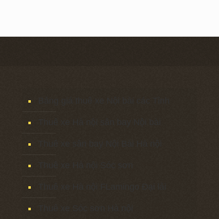
Bảng giá thuê xe Nội bài các Tỉnh
Thuê xe Hà nội sân bay Nội bài
Thuê xe sân bay Nội Bài Hà nội
Thuê xe Hà nội Sóc sơn
Thuê xe Hà nội FLamingo Đại lải
Thuê xe Sóc sơn Hà nội