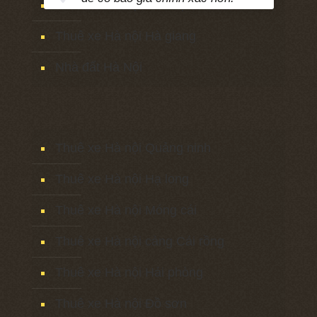
Thuê xe Hà nội Bắc Kạn
Thuê xe Hà nội Hà giang
Nhà đất Hà Nội
Thuê xe Hà nội Quảng ninh
Thuê xe Hà nội Hạ long
Thuê xe Hà nội Móng cái
Thuê xe Hà nội cảng Cái rồng
Thuê xe Hà nội Hải phòng
Thuê xe Hà nội Đồ sơn