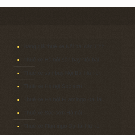
Bảng giá thuê xe Nội bài các Tỉnh
Thuê xe Hà nội sân bay Nội bài
Thuê xe sân bay Nội Bài Hà nội
Thuê xe Hà nội Sóc sơn
Thuê xe Hà nội FLamingo Đại lải
Thuê xe Sóc sơn Hà nội
Thuê xe Flamingo Đại lải Hà nội