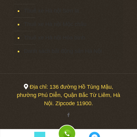
Thuê xe Hà nội Sơn la
Thuê xe Hà nội Mộc châu
Thuê xe Hà nội Hòa bình
Danh sách bất động sản Hà Nội
Địa chỉ: 136 đường Hồ Tùng Mậu,
phường Phú Diễn, Quận Bắc Từ Liêm, Hà
Nội. Zipcode 11900.