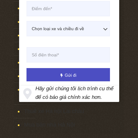
Thuê xe Hà nội Sóc sơn
Thuê xe Hà nội FLamingo Đại lải
Thuê xe Sóc sơn Hà nội
Thuê xe Flamingo Đại lải Hà nội
Thuê xe Hà nội hồ Đồng đò
Thuê xe Hà nội hồ Hàm lợn
Gửi đi
Hãy gửi chúng tôi lịch trình cụ thể
Thuê xe Hà nội việt phủ Thành
để có báo giá chính xác hơn.
Chương
Thuê xe Hà nội Lai châu
Mua bán nhà Hà Nội