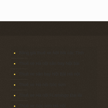
Bảng giá thuê xe Nội bài các Tỉnh
Thuê xe Hà nội sân bay Nội bài
Thuê xe sân bay Nội Bài Hà nội
Thuê xe Hà nội Sóc sơn
Thuê xe Hà nội FLamingo Đại lải
Thuê xe Sóc sơn Hà nội