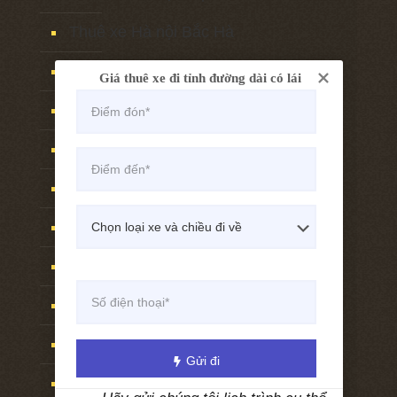
Thuê xe Hà nội Bắc Hà
Thuê xe Hà nội Yên bái
Giá thuê xe đi tỉnh đường dài có lái
Thuê xe Hà nội Phú thọ
Thuê xe Hà nội Tuyên quang
Thuê xe Hà nội Sơn tây
Thuê xe Hà nội Vĩnh phúc
Thuê xe Hà nội Nghệ an
Thuê xe Hà nội Vinh
Thuê xe Hà nội Cửa lò
Gửi đi
Thuê xe Hà nội Lạng sơn