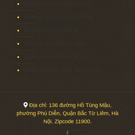
Thuê xe Hà nội chùa Yên tử
Thuê xe Hà nội chùa Cái bầu
Thuê xe Hà nội Sơn la
Thuê xe Hà nội Mộc châu
Thuê xe Hà nội Hòa bình
Danh sách bất động sản Hà Nội
Địa chỉ: 136 đường Hồ Tùng Mậu,
phường Phú Diễn, Quận Bắc Từ Liêm, Hà
Nội. Zipcode 11900.