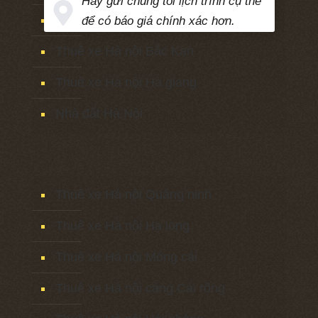
Hãy gửi chúng tôi lịch trình cụ thể
Thuê xe Hà nội Cao bằng
để có báo giá chính xác hơn.
Thuê xe Hà nội Bắc Kạn
Thuê xe Hà nội Hà giang
Nhà đất Hà Nội
Thuê xe Hà nội Quảng ninh
Thuê xe Hà nội Hạ long
Thuê xe Hà nội Móng cái
Thuê xe Hà nội cảng Cái rồng