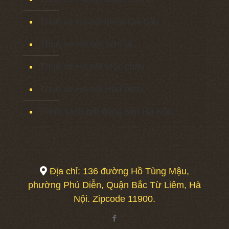
Thuê xe Hà nội chùa Cái bầu
Thuê xe Hà nội Sơn la
Thuê xe Hà nội Mộc châu
Thuê xe Hà nội Hòa bình
Danh sách bất động sản Hà Nội
Địa chỉ: 136 đường Hồ Tùng Mậu,
phường Phú Diễn, Quận Bắc Từ Liêm, Hà
Nội. Zipcode 11900.