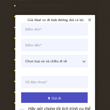
Thuê xe Hà nội Bắc Hà
Thuê xe Hà nội Yên bái
Giá thuê xe đi tỉnh đường dài có lái
Thuê xe Hà nội Phú thọ
Thuê xe Hà nội Tuyên quang
Thuê xe Hà nội Sơn tây
Thuê xe Hà nội Vĩnh phúc
Thuê xe Hà nội Nghệ an
Thuê xe Hà nội Vinh
Thuê xe Hà nội Cửa lò
Gửi đi
Thuê xe Hà nội Lạng sơn
Hãy gửi chúng tôi lịch trình cụ thể