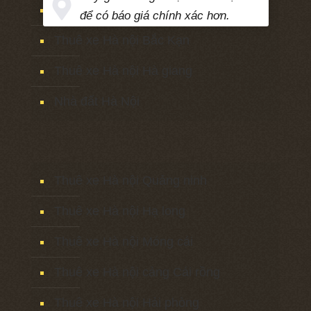
Thuê xe Hà nội Cao bằng
để có báo giá chính xác hơn.
Thuê xe Hà nội Bắc Kạn
Thuê xe Hà nội Hà giang
Nhà đất Hà Nội
Thuê xe Hà nội Quảng ninh
Thuê xe Hà nội Hạ long
Thuê xe Hà nội Móng cái
Thuê xe Hà nội cảng Cái rồng
Thuê xe Hà nội Hải phòng