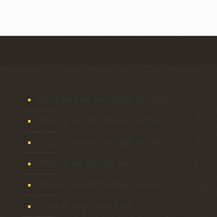
Bảng giá thuê xe Nội bài các Tỉnh
Thuê xe Hà nội sân bay Nội bài
Thuê xe sân bay Nội Bài Hà nội
Thuê xe Hà nội Sóc sơn
Thuê xe Hà nội FLamingo Đại lải
Thuê xe Sóc sơn Hà nội