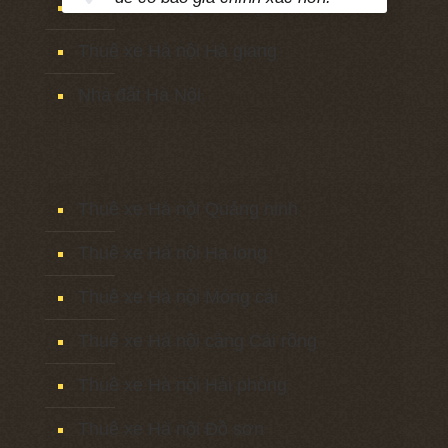
Thuê xe Hà nội Bắc Kạn
Thuê xe Hà nội Hà giang
Nhà đất Hà Nội
Thuê xe Hà nội Quảng ninh
Thuê xe Hà nội Hạ long
Thuê xe Hà nội Móng cái
Thuê xe Hà nội cảng Cái rồng
Thuê xe Hà nội Hải phòng
Thuê xe Hà nội Đồ sơn