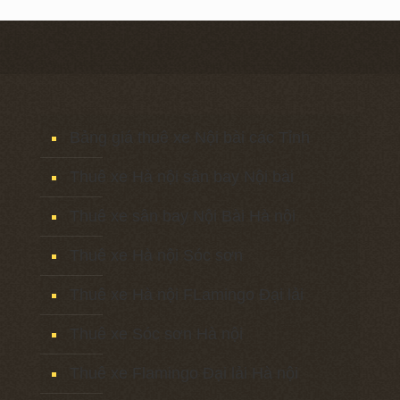
Bảng giá thuê xe Nội bài các Tỉnh
Thuê xe Hà nội sân bay Nội bài
Thuê xe sân bay Nội Bài Hà nội
Thuê xe Hà nội Sóc sơn
Thuê xe Hà nội FLamingo Đại lải
Thuê xe Sóc sơn Hà nội
Thuê xe Flamingo Đại lải Hà nội